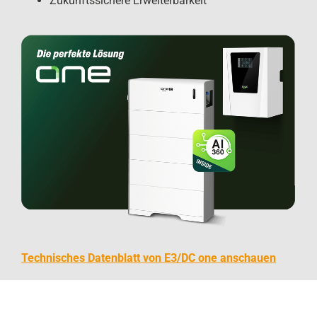
Zukunftssichere Erweiterbarkeit
Technisches Datenblatt von E3/DC one anschauen