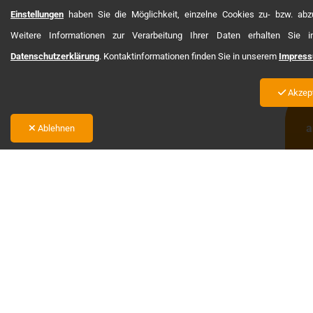
Einstellungen
haben Sie die Möglichkeit, einzelne Cookies zu- bzw. abz
Weitere Informationen zur Verarbeitung Ihrer Daten erhalten Sie i
Datenschutzerklärung
. Kontaktinformationen finden Sie in unserem
Impres
Akzept
a
Ablehnen